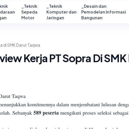
knik
_Teknik
_Teknik
_Desain dan
daraan
Sepeda
Komputer dan
Pemodelan Informasi
gan
Motor
Jaringan
Bangunan
pra di SMK Darut Taqwa
erview Kerja PT Sopra Di SM
 Darut Taqwa
nunjukkan komitmennya dalam menjembatani lulusan dengan 
589 peserta
kolah. Sebanyak
mengikuti proses seleksi sebagai 