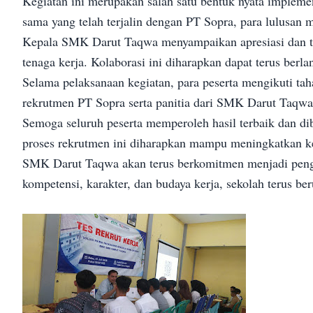
Kegiatan ini merupakan salah satu bentuk nyata implem
sama yang telah terjalin dengan PT Sopra, para lulusan 
Kepala SMK Darut Taqwa menyampaikan apresiasi dan ter
tenaga kerja. Kolaborasi ini diharapkan dapat terus ber
Selama pelaksanaan kegiatan, para peserta mengikuti ta
rekrutmen PT Sopra serta panitia dari SMK Darut Taqwa
Semoga seluruh peserta memperoleh hasil terbaik dan di
proses rekrutmen ini diharapkan mampu meningkatkan ke
SMK Darut Taqwa akan terus berkomitmen menjadi penghu
kompetensi, karakter, dan budaya kerja, sekolah terus b