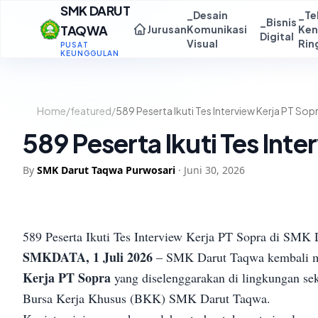
SMK DARUT
_Desain
_Te
_Bisnis
TAQWA
Jurusan
Komunikasi
Ken
Digital
Visual
Rin
PUSAT
KEUNGGULAN
Home
/
featured
/
589 Peserta Ikuti Tes Interview Kerja PT So
589 Peserta Ikuti Tes Int
By
SMK Darut Taqwa Purwosari
·
Juni 30, 2026
589 Peserta Ikuti Tes Interview Kerja PT Sopra di SMK
SMKDATA, 1 Juli 2026
– SMK Darut Taqwa kembali me
Kerja PT Sopra
yang diselenggarakan di lingkungan se
Bursa Kerja Khusus (BKK) SMK Darut Taqwa.