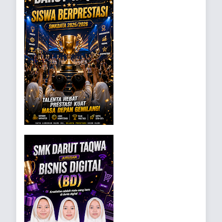
Tenaga Administrasi:
S2 (4),
S1 (11), SLTA (10)
DAFTAR GURU DAN
PEGAWAI
No
Nama
Mapel
Jabatan
Dr. Moh.
Kepala
Kepala
1
Mujib R.,
Sekolah
Sekolah
S.PdI., M.Ed.
M. Sirojuddin,
2
Guru TKJ
Kepala TU
M.Kom., M.M
Siti Halimah,
Bendahara
3
Guru BD
SE, S.Pd.
Sekolah
4
Nasikin, ST
Guru TKR
Waka HUKI
M. Musliq,
Waka
5
Guru PAI