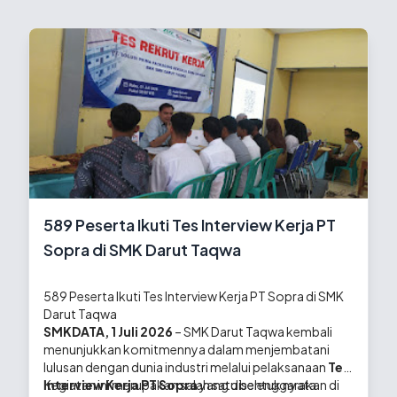
589 Peserta Ikuti Tes Interview Kerja PT
Sopra di SMK Darut Taqwa
589 Peserta Ikuti Tes Interview Kerja PT Sopra di SMK
Darut Taqwa
SMKDATA, 1 Juli 2026
– SMK Darut Taqwa kembali
menunjukkan komitmennya dalam menjembatani
lulusan dengan dunia industri melalui pelaksanaan
Tes
Interview Kerja PT Sopra
Kegiatan ini merupakan salah satu bentuk nyata
yang diselenggarakan di