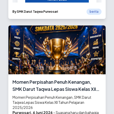
NPSN 20542535
By SMK Darut Taqwa Purwosari
berita
Jl. Pesantren Ngalah No. 16
Pandean Sengonagung
Purwosari Pasuruan
Telp (0343) 612026 | Fax (0343)
612026
www.smkdata.sch.id |
smkdaruttaqwapurwosari@gmail.com
IDENTITAS SEKOLAH
Momen Perpisahan Penuh Kenangan,
SMK Darut Taqwa Lepas Siswa Kelas XII
Nama Sekolah:
SMK Darut
Tahun Pelajaran 2025/2026
Momen Perpisahan Penuh Kenangan, SMK Darut
Taqwa Purwosari
Taqwa Lepas Siswa Kelas XII Tahun Pelajaran
NSS:
32.2.05.19.08.027
2025/2026
NPSN:
20542535
Purwosari, 6 Juni 2026
– Suasana haru dan bahagia