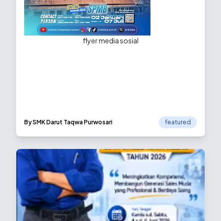
flyer media sosial
By SMK Darut Taqwa Purwosari
featured