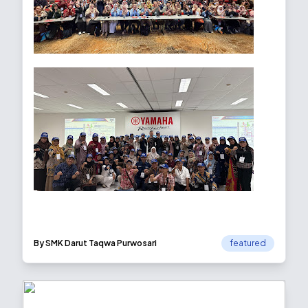
By SMK Darut Taqwa Purwosari
featured