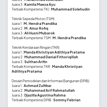
Juara 3 :
Kamila Maesa Ayu
jiwa kewirausahaan.
Terbaik Kompetensi TKJ :
Muhammad Solehudin
Menyiapkan siswa
memasuki dunia kerja dan
Teknik Sepeda Motor (TSM)
berperan di masyarakat.
Juara 1 :
M. Hendra Prandika
Juara 2 :
M. Ainur Rofiq
Juara 3 :
Ali Husni Mubarok
Terbaik Kompetensi TSM :
M. Hendra Prandika
KOMPETENSI KEAHLIAN
Teknik Kendaraan Ringan (TKR)
Juara 1 :
Manda Khristiyan Adithiya Pratama
Desain Pemodelan dan
Juara 2 :
Muhammad Danial Fithoriqillah
Informasi Bangunan (DPIB)
Juara 3 :
Sulthan Arifin
Teknik Kendaraan Ringan
Terbaik Kompetensi TKR :
Manda Khristiyan
Adithiya Pratama
(TKR)
Teknik Sepeda Motor (TSM)
Desain Pemodelan dan Informasi Bangunan (DPIB)
Teknik Komputer dan
Juara 1 :
Achmad Zulfikar
Jaringan (TKJ)
Juara 2 :
Muhammad Arif Rahmatullah
Bisnis Digital (BD)
Juara 3 :
Djazilla Agustina Rahma
Desain Komunikasi Visual
Terbaik Kompetensi DPIB :
Sommy Febrian
(DKV)