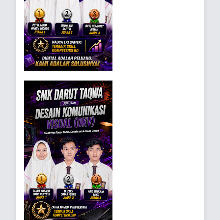
M.Pd
Kesiswaan
Nanang
Waka
6
Guru TKR
Subagio, S.Pd
Kurikulum
Dr. Sueb,
7
Guru PAI
Guru
S.PdI., M.M.
M. Ya'qub,
8
Guru TKJ
Waka Sarana
S.Kom
Khoirul
9
Guru BD, PAI
Kajur BD
Anwar, S.PdI
Akhmad
10
Guru DKV
Kajur DKV
Barizi, M.Kom
11
Naimulloh, ST
Guru DPIB
Kajur DPIB
Hasan Suaedi,
12
Guru TKJ
Kajur TKJ
S.Kom
Anang
13
Guru TKR
Kajur TKR
Sujono, ST
Dwi Agus
14
Guru TSM
Kajur TSM